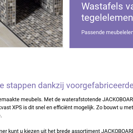
Wastafels v
tegelelemen
Passende meubelelem
e stappen dankzij voorgefabriceerd
t gemaakte meubels. Met de waterafstotende JACKOBOA
kvast XPS is dit snel en efficiënt mogelijk. Zo bouwt u
.
mer kunt u kiezen uit het brede assortiment JACKOBOA