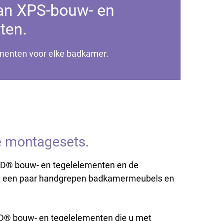
an XPS-bouw- en
ten.
enten voor elke badkamer.
e montagesets.
RD® bouw- en tegelelementen en de
 met een paar handgrepen badkamermeubels en
RD® bouw- en tegelelementen die u met