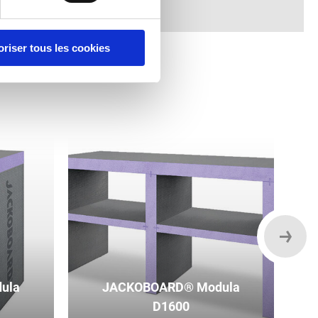
oriser tous les cookies
ula
JACKOBOARD® Modula
D1600