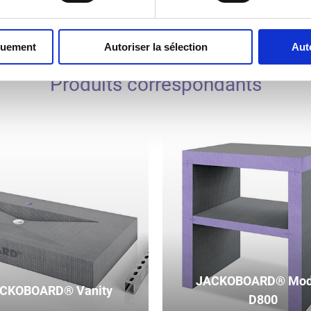
quement
Autoriser la sélection
Aut
Produits correspondants
JACKOBOARD® Mod
CKOBOARD® Vanity
D800