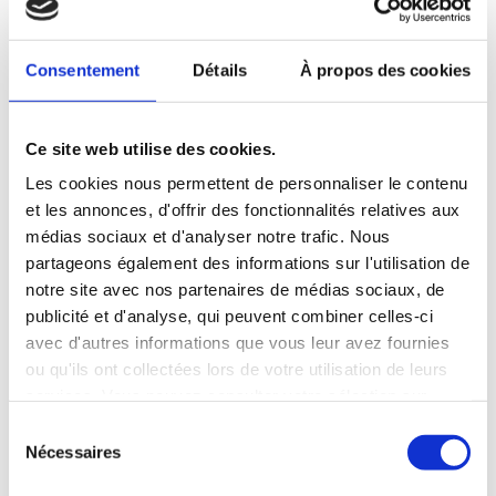
Consentement
Détails
À propos des cookies
JACKODUR Atlas - Le système d'isolation et de coffrage
Ce site web utilise des cookies.
Remarque: Si vous ne voyez pas cette vidéo, nous vous
Les cookies nous permettent de personnaliser le contenu
demandons d'accepter les cookies marketing dans vos
et les annonces, d'offrir des fonctionnalités relatives aux
paramètres de cookies
. Avec le consentement, vous
médias sociaux et d'analyser notre trafic. Nous
acceptez les conditions d'utilisation de YouTube.
partageons également des informations sur l'utilisation de
notre site avec nos partenaires de médias sociaux, de
publicité et d'analyse, qui peuvent combiner celles-ci
avec d'autres informations que vous leur avez fournies
ou qu'ils ont collectées lors de votre utilisation de leurs
services. Vous pouvez consulter votre sélection sur
notre page de
protection des données
et modifier à tout
Sélection
moment votre décision concernant les cookies inutiles.
Nécessaires
du
consentement