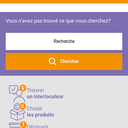
Vous n’avez pas trouvé ce que vous cherchez?
Chercher
Trouver
un interlocuteur
Choisir
les produits
Découvrir