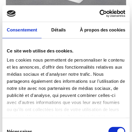
Consentement
Détails
À propos des cookies
Ce site web utilise des cookies.
JACKOBOARD® Aqua
Les cookies nous permettent de personnaliser le contenu
et les annonces, d'offrir des fonctionnalités relatives aux
médias sociaux et d'analyser notre trafic. Nous
partageons également des informations sur l'utilisation de
notre site avec nos partenaires de médias sociaux, de
publicité et d'analyse, qui peuvent combiner celles-ci
avec d'autres informations que vous leur avez fournies
ou qu'ils ont collectées lors de votre utilisation de leurs
services. Vous pouvez consulter votre sélection sur
notre page de
protection des données
et modifier à tout
Sélection
moment votre décision concernant les cookies inutiles.
Nécessaires