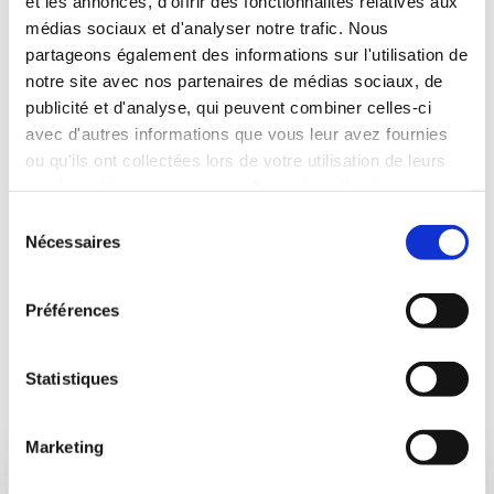
et les annonces, d'offrir des fonctionnalités relatives aux
médias sociaux et d'analyser notre trafic. Nous
partageons également des informations sur l'utilisation de
notre site avec nos partenaires de médias sociaux, de
Image 1 / 3
publicité et d'analyse, qui peuvent combiner celles-ci
avec d'autres informations que vous leur avez fournies
ou qu'ils ont collectées lors de votre utilisation de leurs
services. Vous pouvez consulter votre sélection sur
Téléchargements sur le produit
notre page de
protection des données
et modifier à tout
Sélection
moment votre décision concernant les cookies inutiles.
Nécessaires
du
Afficher les téléchargements
consentement
Préférences
Statistiques
Produits correspondants
Marketing