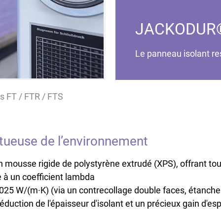
JACKODUR® 
Le panneau isolant r
 FT / FTR / FTS
ctueuse de l’environnement
mousse rigide de polystyrène extrudé (XPS), offrant 
e à un coefficient lambda
,025 W/(m·K) (via un contrecollage double faces, étanch
éduction de l'épaisseur d'isolant et un précieux gain d'es