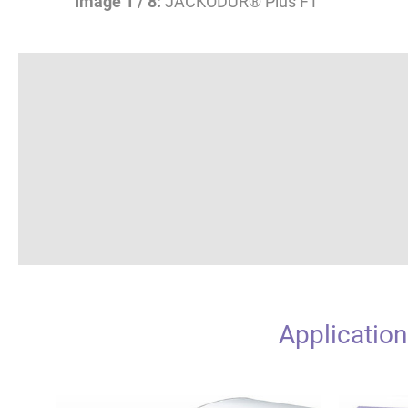
Image 1 / 8
:
JACKODUR® Plus FT
Applicatio