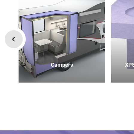
Campers
XPS