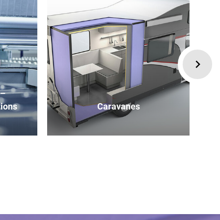
–
ions
Caravanes