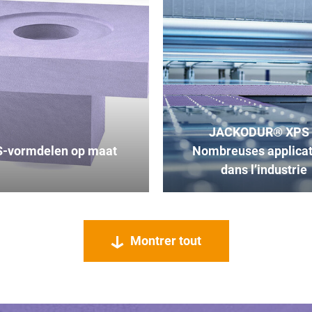
JACKODUR® XPS 
-vormdelen op maat
Nombreuses applicat
dans l’industrie
Montrer tout