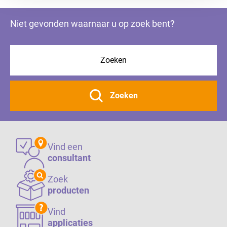
Niet gevonden waarnaar u op zoek bent?
Zoeken
Vind een
consultant
Zoek
producten
Vind
applicaties