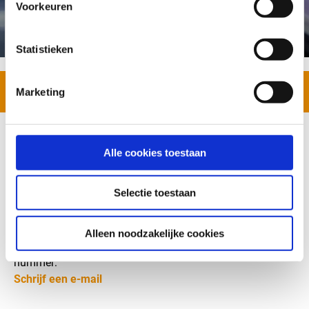
Voorkeuren
JACKODUR® LIGNIN FT / FTR
Statistieken
Toon alles
Marketing
Alle cookies toestaan
Heb je vragen?
Selectie toestaan
Kristof Béatse
Key Account Manager Industry
Telefoon:
+32 (0) 14 22 57 51
Alleen noodzakelijke cookies
Mobiel
+32 (0) 4 79 98 80 38
nummer:
Schrijf een e-mail