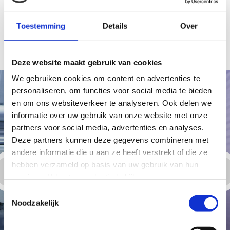
Toon downloads
Toestemming
Details
Over
Bijpassende producten
Deze website maakt gebruik van cookies
We gebruiken cookies om content en advertenties te
personaliseren, om functies voor social media te bieden
en om ons websiteverkeer te analyseren. Ook delen we
informatie over uw gebruik van onze website met onze
partners voor social media, advertenties en analyses.
Deze partners kunnen deze gegevens combineren met
andere informatie die u aan ze heeft verstrekt of die ze
hebben verzameld op basis van uw gebruik van hun
services. U kunt uw selectie bekijken op onze
gegevensbeschermingspagina
en uw beslissing over
Toestemmingsselectie
onnodige cookies op elk moment wijzigen.
Noodzakelijk