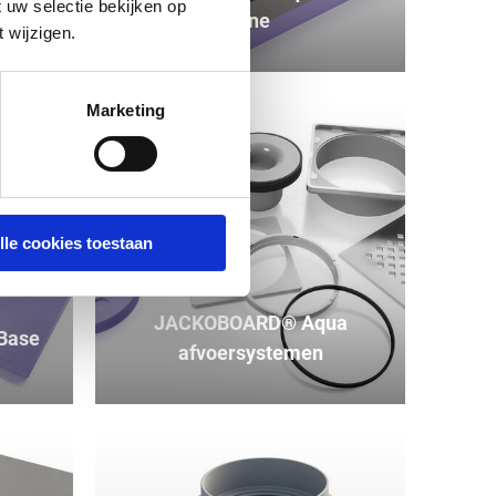
 uw selectie bekijken op
Line
 wijzigen.
Marketing
lle cookies toestaan
JACKOBOARD® Aqua
Base
afvoersystemen