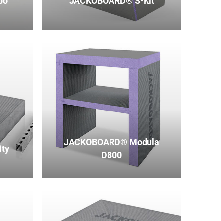
bo
JACKOBOARD® S-Kit
JACKOBOARD® Modula
ty
D800