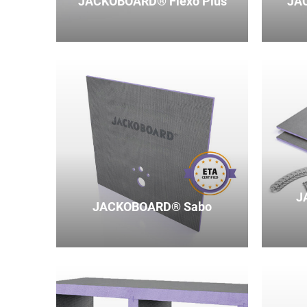
JACKOBOARD® Flexo Plus
JA
J
JACKOBOARD® Sabo