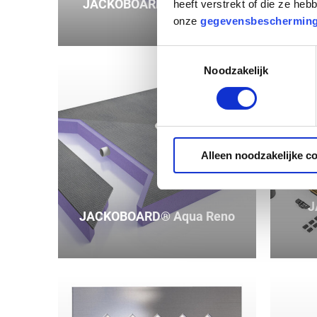
JACKOBOARD® Aqua Flat
JAC
heeft verstrekt of die ze he
onze
gegevensbeschermin
Toestemmingsselectie
Noodzakelijk
Alleen noodzakelijke c
J
JACKOBOARD® Aqua Reno