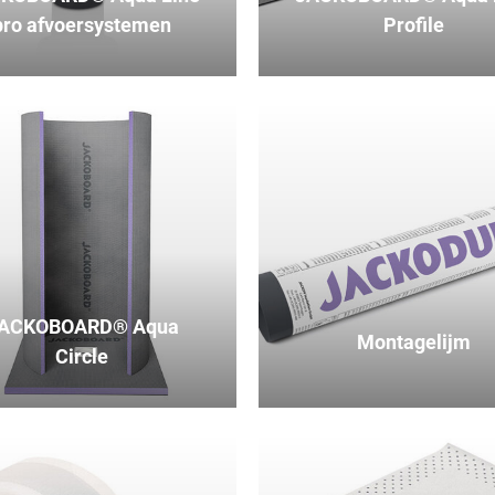
pro afvoersystemen
Profile
ACKOBOARD® Aqua
Montagelijm
Circle