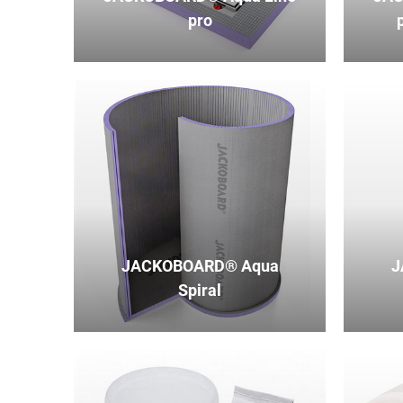
pro
JACKOBOARD® Aqua
J
Spiral