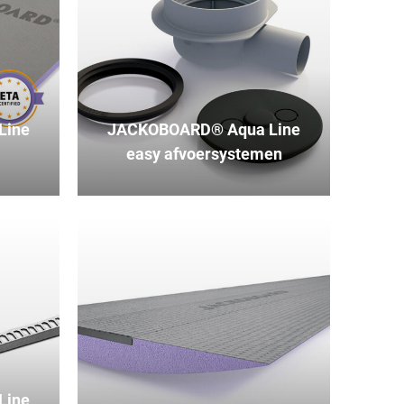
Line
JACKOBOARD® Aqua Line
easy afvoersystemen
Line