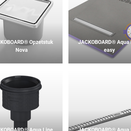
KOBOARD® Opzetstuk
JACKOBOARD® Aqua 
Nova
easy
KOBOARD® Aqua Line
JACKOBOARD® Aqua 