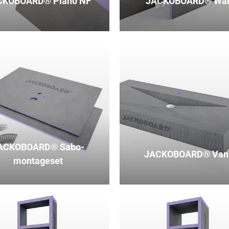
CKOBOARD® Plano NF
JACKOBOARD® Wa
ACKOBOARD® Sabo-
JACKOBOARD® Vani
montageset