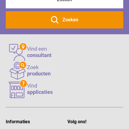
Zoeken
Vind een
consultant
Zoek
producten
Vind
applicaties
Informaties
Volg ons!