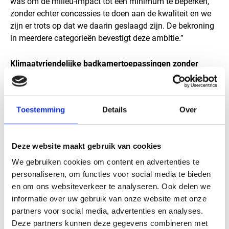
was om de milieu-impact tot een minimum te beperken,
zonder echter concessies te doen aan de kwaliteit en we
zijn er trots op dat we daarin geslaagd zijn. De bekroning
in meerdere categorieën bevestigt deze ambitie.”
Klimaatvriendelijke badkamertoepassingen zonder
concessies te doen aan prestaties
JACKOBOARD® LIGNIN
is de ideale keuze voor
Toestemming
Details
Over
toekomstgerichte badkamerprojecten – zowel bij
nieuwbouw als renovatie. De plaat is veelzijdig
toepasbaar op vrijwel elke ondergrond en overtuigt als
Deze website maakt gebruik van cookies
een lichtgewicht, 100% waterdichte oplossing met
vertrouwde eigenschappen en eenvoudige verwerking, van
We gebruiken cookies om content en advertenties te
snijden, verhandelen tot monteren en betegelen.
personaliseren, om functies voor social media te bieden
en om ons websiteverkeer te analyseren. Ook delen we
informatie over uw gebruik van onze website met onze
De vijf kwaliteitslabels door de Plus X Award zijn een
partners voor social media, advertenties en analyses.
duidelijk signaal naar de branche: milieuvriendelijke
Deze partners kunnen deze gegevens combineren met
materiaalkeuze en uitmuntende productkwaliteit gaan bij