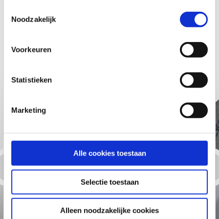
Toon downloads
gegevensbeschermingspagina
en uw beslissing over
Toestemmingsselectie
onnodige cookies op elk moment wijzigen.
Noodzakelijk
Voorkeuren
Bijpassende producten
Statistieken
Marketing
Alle cookies toestaan
Selectie toestaan
Alleen noodzakelijke cookies