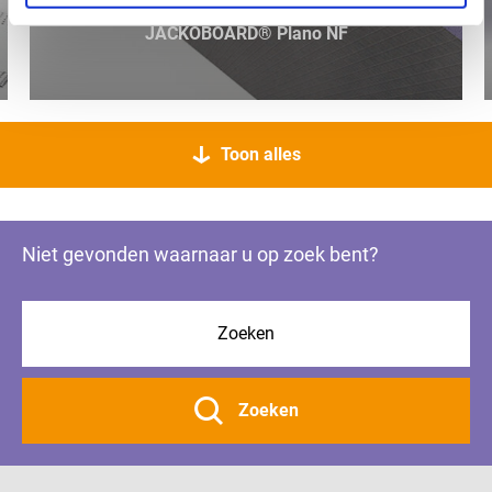
JACKOBOARD® Plano NF
Toon alles
Niet gevonden waarnaar u op zoek bent?
Zoeken