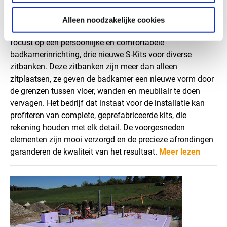
persoonlijk welzijn. Tegelijkertijd nemen de eisen op het
vlak van comfort en een aangename inrichting steeds
Alleen noodzakelijke cookies
verder toe. Daarom lanceert het merk JACKOBOARD®, dat
focust op een persoonlijke en comfortabele
badkamerinrichting, drie nieuwe S-Kits voor diverse
zitbanken. Deze zitbanken zijn meer dan alleen
zitplaatsen, ze geven de badkamer een nieuwe vorm door
de grenzen tussen vloer, wanden en meubilair te doen
vervagen. Het bedrijf dat instaat voor de installatie kan
profiteren van complete, geprefabriceerde kits, die
rekening houden met elk detail. De voorgesneden
elementen zijn mooi verzorgd en de precieze afrondingen
garanderen de kwaliteit van het resultaat.
Meer lezen