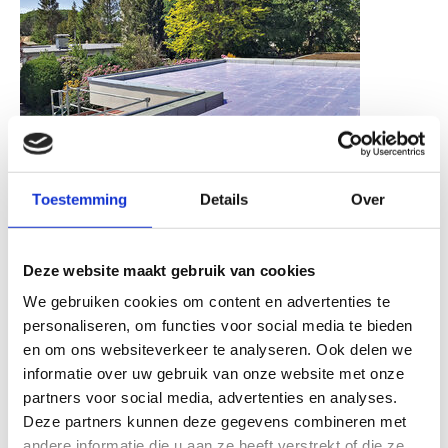
Toestemming
Details
Over
04.10.2021
Plat dak effectief en tijdbesparend saneren: klaar voor
Deze website maakt gebruik van cookies
de toekomst dankzij omkeerdak
We gebruiken cookies om content en advertenties te
Platte daken beleven een ware revival. Maar hoe zorgen
personaliseren, om functies voor social media te bieden
dat een ouder gebouw met een plat dak ook voldoet aan
en om ons websiteverkeer te analyseren. Ook delen we
de moderne energienormen? Dit voorbeeld toont het aan!
informatie over uw gebruik van onze website met onze
Het fraaie architectenhuis, dicht bij de stad en toch
partners voor social media, advertenties en analyses.
midden in het groen, wekte meteen het nodige
Deze partners kunnen deze gegevens combineren met
enthousiasme op. Onmiskenbaar was ook de noodzaak
andere informatie die u aan ze heeft verstrekt of die ze