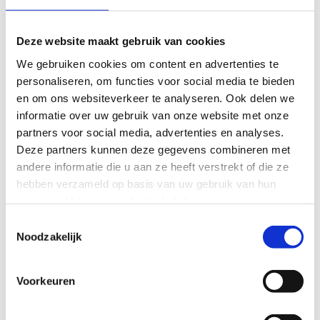
Ideale Toepassing:
Deze website maakt gebruik van cookies
De montageset is ideaal voor het snel en eenvoudig
We gebruiken cookies om content en advertenties te
bekleden van alle gangbare WC-elementen en voor de
personaliseren, om functies voor social media te bieden
directe betegeling zonder voorbehandeling.
en om ons websiteverkeer te analyseren. Ook delen we
informatie over uw gebruik van onze website met onze
partners voor social media, advertenties en analyses.
Deze partners kunnen deze gegevens combineren met
andere informatie die u aan ze heeft verstrekt of die ze
hebben verzameld op basis van uw gebruik van hun
services. U kunt uw selectie bekijken op onze
gegevensbeschermingspagina
en uw beslissing over
Toestemmingsselectie
onnodige cookies op elk moment wijzigen.
Noodzakelijk
Voorkeuren
Beeld 1 / 2