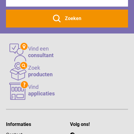
Zoeken
Vind een
consultant
Zoek
producten
Vind
applicaties
Informaties
Volg ons!